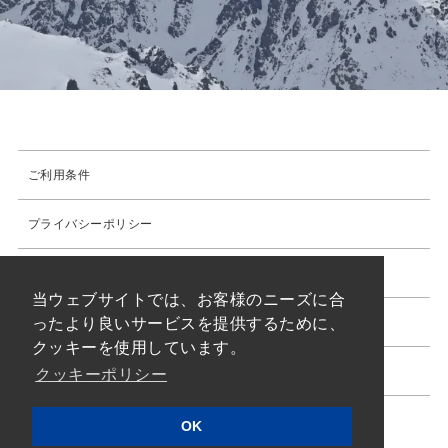
ご利用条件
プライバシーポリシー
クッキーポリシー
ABOUT
当ウェブサイトでは、お客様のニーズに合
FEATURES
ったより良いサービスを提供するために、
古物営業法に基づく表示
クッキーを使用しています。
PRODUCTS
サイトマップ
クッキーポリシー
STORY
FACTORY
OK